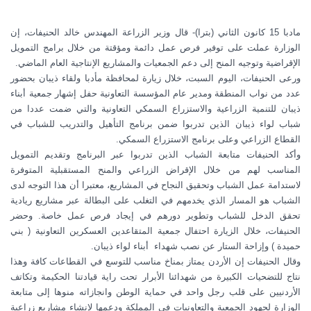
مادبا 15 كانون الثاني (بترا)- قال وزير الزراعة المهندس خالد الحنيفات، إن
الوزارة عملت على توفير فرص عمل دائمة ومؤقتة من خلال برامج التمويل
الإقراضية وتوجيه المنح إلى دعم الجمعيات والمشاريع الإنتاجية العام الماضي.
ورعى الحنيفات، اليوم السبت، خلال زيارة لمحافظة مأدبا ولقاء ذيبان بحضور
عدد من نواب المنطقة ومدير عام المؤسسة التعاونية حفل إشهار جمعية أبناء
ذيبان للتنمية الزراعية والاستزراع السمكي التعاونية والتي ضمت عددا من
شباب لواء ذيبان الذين تدربوا ضمن برنامج التأهيل والتدريب للشباب في
القطاع الزراعي وعلى برنامج الاستزراع السمكي.
وأكد الحنيفات متابعة الشباب الذين تدربوا عبر البرنامج وتقديم التمويل
المناسب لهم من خلال الإقراض الزراعي والمنح المستقبلية المتوفرة
لاستدامة عمل الشباب وتحقيق النجاح في المشاريع، معتبرا أن هذا التوجه لدى
الشباب هو المسار الذي يخدمهم في التغلب على البطالة عبر مشاريع ريادية
تحقق الدخل للشباب وتطوير دورهم في إيجاد فرص عمل خاصة. وحضر
الحنيفات، خلال الزيارة احتفال جمعية المتقاعدين العسكرين التعاونية ( بني
حميدة ) وإزاحة الستار عن نصب شهداء أبناء لواء ذيبان.
وقال الحنيفات إن الأردن يمتاز بمناخ مناسب للتوسع في القطاعات كافة وهذا
نتاج للتضحيات الكبيرة من شهدائنا الأبرار تحت راية قيادتنا الحكيمة وتكاتف
الأردنيين على قلب رجل واحد في حماية الوطن وانجازاته منوها إلى متابعة
الوزارة لجهود الجمعية والتعاونيات في المملكة ودعمها لإنشاء مشاريع زراعية