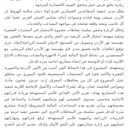
ريادية تخلق فرص عمل وتحقق القيمة الاقتصادية المرجوة .
وقال مدير جمعية المتقاعدين العسكرين لفرع لواء ذيبان سلامة الهروط إن
الأردن سيبقى بهمة قيادته وبسواعد أبنائه نشامى الجيش العربي عصيا ًعلى
كل غاصب ومعتد وقلعة شامخة في مواجهة المصاعب والتحديات .
وخلال الزيارة وضمن سلسة نشاطات مشروع الاستثمار في المجترات الصغيرة
وتنفيذ منهجية انتشال الأسر الريفية من الفقر والذي يجري تنفيذها بالتعاون مع
مؤسسة نهر الأردن وبتمويل من الصندوق الدولي للتنمية الزراعية/إيفاد، جرى
توقيع اتفاقيات ثلاثية بحضور مدير عام مؤسسة نهر الأردن انعام البريشي، مع
المستفيدين من نشاط المنح المالية لشراء الاجهزة والمعدات ومدخلات الانتاج
اللازمة للبدء أو التوسعة في إنشاء مشاريع انتاجية مدرة للدخل.
ويستهدف المشروع في هذا النشاط ألفي أسرة من الأسر الأردنية والسورية
الفقيرة والأشد فقرا في المجتمعات المستضيفة للجوء السوري من مناطق
عمل المشروع في كل من محافظات المفرق، إربد، جرش، عجلون، مأدبا،
وضواحي العاصمة عمان، وذلك لشراء المعدات والأصول الإنتاجية اللازمة لتنفيذ
هذه المشاريع بهدف تعزيز الأمن الغذائي للأسر المستهدفة وزيادة قدراتهم
الانتاجية وتحسين مستوى المعيشي لهم وتمكينهم اقتصاديا واجتماعيا في
مجتمعاتهم. ويأتي تقديم هذه المساعدات المالية المشروطة لإنشاء مشاريع
مدرة للدخل ضمن سلسلة من النشاطات الاخرى التي تتضمن تنفيذ حزمة من
التدريبات الزراعية والمهنية للأسر المستهدفة لرفع قدراتهم ومهاراتهم
لتمكينهم من إدارة مشاريعهم على النحو الأمثل وكذلك تقديم الدعم النقدي