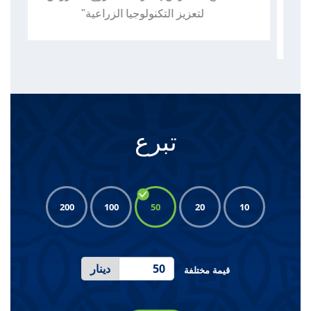
لتعزيز التكنولوجيا الزراعية"
تبرع
200
100
50
20
10
دينار
قيمة مختلفة