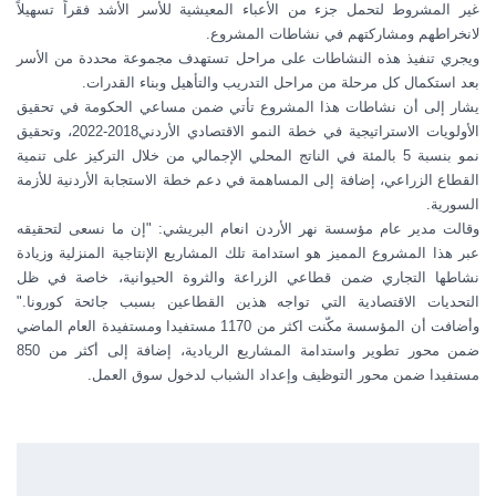
غير المشروط لتحمل جزء من الأعباء المعيشية للأسر الأشد فقراً تسهيلاً
لانخراطهم ومشاركتهم في نشاطات المشروع.
ويجري تنفيذ هذه النشاطات على مراحل تستهدف مجموعة محددة من الأسر
بعد استكمال كل مرحلة من مراحل التدريب والتأهيل وبناء القدرات.
يشار إلى أن نشاطات هذا المشروع تأتي ضمن مساعي الحكومة في تحقيق
الأولويات الاستراتيجية في خطة النمو الاقتصادي الأردني2018-2022، وتحقيق
نمو بنسبة 5 بالمئة في الناتج المحلي الإجمالي من خلال التركيز على تنمية
القطاع الزراعي، إضافة إلى المساهمة في دعم خطة الاستجابة الأردنية للأزمة
السورية.
وقالت مدير عام مؤسسة نهر الأردن انعام البريشي: "إن ما نسعى لتحقيقه
عبر هذا المشروع المميز هو استدامة تلك المشاريع الإنتاجية المنزلية وزيادة
نشاطها التجاري ضمن قطاعي الزراعة والثروة الحيوانية، خاصة في ظل
التحديات الاقتصادية التي تواجه هذين القطاعين بسبب جائحة كورونا."
وأضافت أن المؤسسة مكّنت اكثر من 1170 مستفيدا ومستفيدة العام الماضي
ضمن محور تطوير واستدامة المشاريع الريادية، إضافة إلى أكثر من 850
مستفيدا ضمن محور التوظيف وإعداد الشباب لدخول سوق العمل.