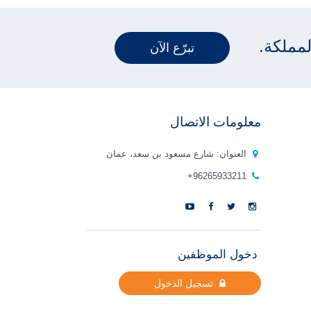
لمملكة.
تبرّع الآن
معلومات الاتصال
العنوان: شارع مسعود بن سعد، عمان
96265933211+
دخول الموظفين
تسجيل الدخول