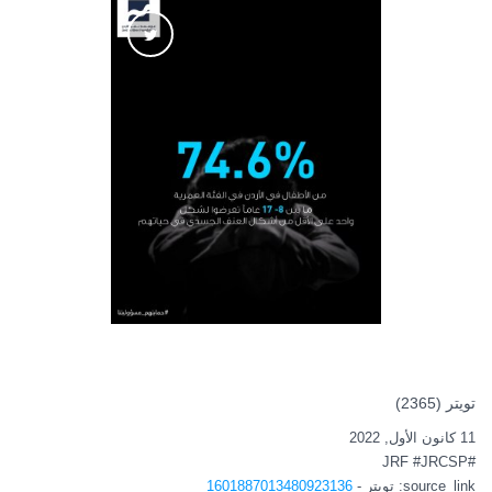
تويتر (2365)
11 كانون الأول, 2022
#JRF #JRCSP
source_link
: تويتر -
1601887013480923136