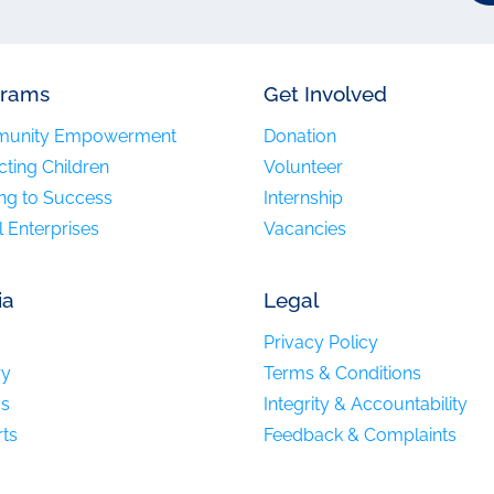
grams
Get Involved
unity Empowerment
Donation
cting Children
Volunteer
ing to Success
Internship
l Enterprises
Vacancies
ia
Legal
Privacy Policy
ry
Terms & Conditions
os
Integrity & Accountability
ts
Feedback & Complaints