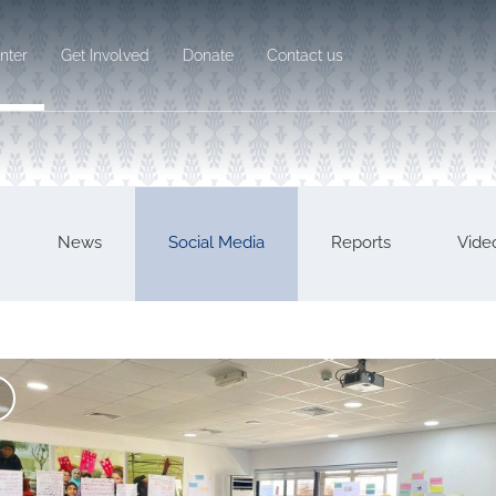
nter
Get Involved
Donate
Contact us
News
Social Media
Reports
Vide