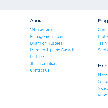
About
Pro
Who we are
Comm
Management Team
Prote
Board of Trustees
Train
Membership and Awards
Socia
Partners
JRF International
Med
Contact us
News
Galle
Vide
Repor