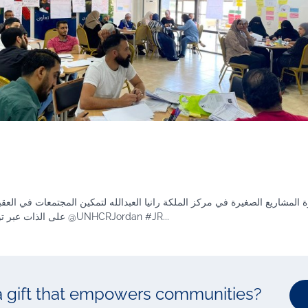
 إدارة المشاريع الصغيرة في مركز الملكة رانيا العبدالله لتمكين المجتمعات في ا
على الذات عبر توفير سبل عيش مستدامة وفرص إدماج مالي" بتمويل من @UNHCRJordan #JR...
 a gift that empowers communities?