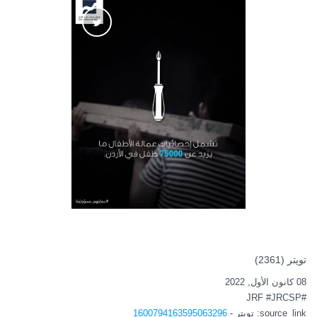
تويتر (2361)
08 كانون الأول, 2022
#JRF #JRCSP
source_link
: تويتر -
1600794163595063296